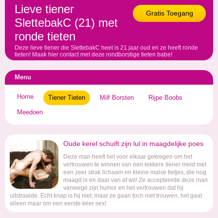
Lieve tiener
Gratis Toegang
SlettebakC (21) met
ronde tieten
Deze lieve tiener die SlettebakC heet is 21 jaar oud en ze heeft ronde
tieten! Maak hier contact met deze rondborstige tieten babe!
Menu
Home
Tiener Tieten
Milf Borsten
Rijpe Boobs
Meedoen
Oude kerel schuift zijn lul in maagdelijke poes
Deze man heeft het voor elkaar gekregen om het
vertrouwen te winnen van een lekkere tiener meid met
een zeer strak lichaam en kleine malse tietjes, die nog
maagd is en daar van af wil! Ze accepteerde deze man
vanwege zijn humor en het vertrouwen dat hij
uitstraalde. Echt knap is hij niet, maar ze gaan toch niet trouwen, het gaat
alleen maar om een eerste keer sex!