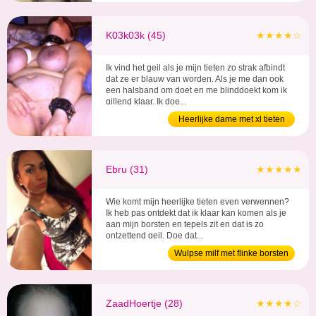
K03k03k (45)
★★★★☆
Ik vind het geil als je mijn tieten zo strak afbindt
dat ze er blauw van worden. Als je me dan ook
een halsband om doet en me blinddoekt kom ik
gillend klaar. Ik doe...
Heerlijke dame met xl tieten
Ebru (31)
★★★★★
Wie komt mijn heerlijke tieten even verwennen?
Ik heb pas ontdekt dat ik klaar kan komen als je
aan mijn borsten en tepels zit en dat is zo
ontzettend geil. Doe dat...
Wulpse milf met flinke borsten
ZaadHoertje (28)
★★★★☆