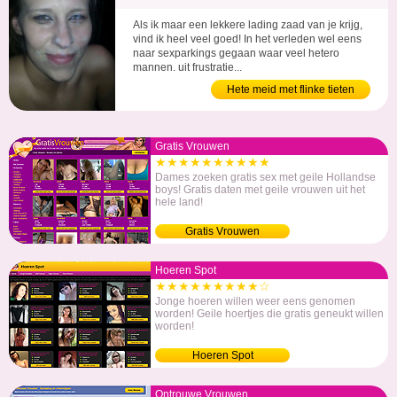
Als ik maar een lekkere lading zaad van je krijg,
vind ik heel veel goed! In het verleden wel eens
naar sexparkings gegaan waar veel hetero
mannen, uit frustratie...
Hete meid met flinke tieten
Gratis Vrouwen
★★★★★★★★★★
Dames zoeken gratis sex met geile Hollandse
boys! Gratis daten met geile vrouwen uit het
hele land!
Gratis Vrouwen
Hoeren Spot
★★★★★★★★★☆
Jonge hoeren willen weer eens genomen
worden! Geile hoertjes die gratis geneukt willen
worden!
Hoeren Spot
Ontrouwe Vrouwen