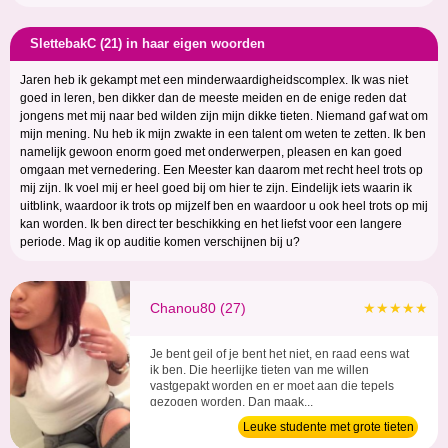
SlettebakC (21) in haar eigen woorden
Jaren heb ik gekampt met een minderwaardigheidscomplex. Ik was niet
goed in leren, ben dikker dan de meeste meiden en de enige reden dat
jongens met mij naar bed wilden zijn mijn dikke tieten. Niemand gaf wat om
mijn mening. Nu heb ik mijn zwakte in een talent om weten te zetten. Ik ben
namelijk gewoon enorm goed met onderwerpen, pleasen en kan goed
omgaan met vernedering. Een Meester kan daarom met recht heel trots op
mij zijn. Ik voel mij er heel goed bij om hier te zijn. Eindelijk iets waarin ik
uitblink, waardoor ik trots op mijzelf ben en waardoor u ook heel trots op mij
kan worden. Ik ben direct ter beschikking en het liefst voor een langere
periode. Mag ik op auditie komen verschijnen bij u?
Chanou80 (27)
★★★★★
Je bent geil of je bent het niet, en raad eens wat
ik ben. Die heerlijke tieten van me willen
vastgepakt worden en er moet aan die tepels
gezogen worden. Dan maak...
Leuke studente met grote tieten